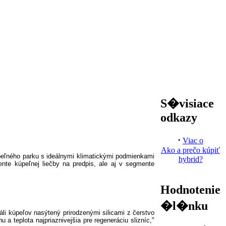
S�visiace
odkazy
·
Viac o
Ako a prečo kúpiť
úpeľného parku s ideálnymi klimatickými podmienkami
hybrid?
ente kúpeľnej liečby na predpis, ale aj v segmente
Hodnotenie
�l�nku
li kúpeľov nasýtený prirodzenými silicami z čerstvo
 a teplota najpriaznivejšia pre regeneráciu slizníc,"