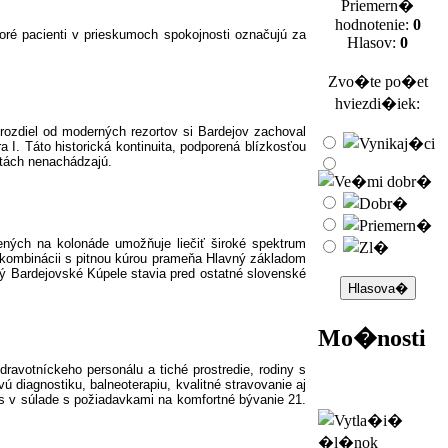
Priemern�
hodnotenie:
0
toré pacienti v prieskumoch spokojnosti označujú za
Hlasov:
0
Zvo�te po�et
hviezdi�iek:
 rozdiel od moderných rezortov si Bardejov zachoval
 I. Táto historická kontinuita, podporená blízkosťou
itách nenachádzajú.
ných na kolonáde umožňuje liečiť široké spektrum
v kombinácii s pitnou kúrou prameňa Hlavný základom
orý Bardejovské Kúpele stavia pred ostatné slovenské
Mo�nosti
ravotníckeho personálu a tiché prostredie, rodiny s
diagnostiku, balneoterapiu, kvalitné stravovanie aj
dnes v súlade s požiadavkami na komfortné bývanie 21.