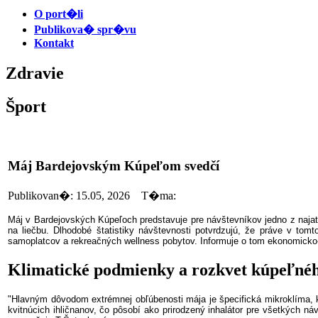
O port�li
Publikova� spr�vu
Kontakt
Zdravie
Šport
Máj Bardejovským Kúpeľom svedčí
Publikovan�: 15.05, 2026 T�ma:
Máj v Bardejovských Kúpeľoch predstavuje pre návštevníkov jedno z najat
na liečbu. Dlhodobé štatistiky návštevnosti potvrdzujú, že práve v tom
samoplatcov a rekreačných wellness pobytov. Informuje o tom ekonomicko-
Klimatické podmienky a rozkvet kúpeľnéh
"Hlavným dôvodom extrémnej obľúbenosti mája je špecifická mikroklíma, kt
kvitnúcich ihličnanov, čo pôsobí ako prirodzený inhalátor pre všetkých náv