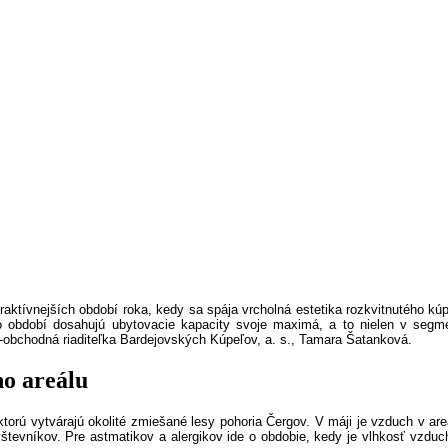
raktívnejších období roka, kedy sa spája vrcholná estetika rozkvitnutého k
to období dosahujú ubytovacie kapacity svoje maximá, a to nielen v segm
obchodná riaditeľka Bardejovských Kúpeľov, a. s., Tamara Šatanková.
o areálu
orú vytvárajú okolité zmiešané lesy pohoria Čergov. V máji je vzduch v areá
števníkov. Pre astmatikov a alergikov ide o obdobie, kedy je vlhkosť vzduchu