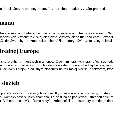
úcich tulipánov a okrasných drevín v kúpeľnom parku, vytvára prostredie, k
ýznamu
ďaka kombinácii bohatej histórie a zachovaného architektonického rázu. Na
anovníkov, vrátane rakúskej cisárovnej Alžbety alebo ruského cára Alexandra
 dodáva pobytu rozmer kultúrneho zážitku, ktorý návštevníci v iných lokal
strednej Európe
nska efektivita miestnych prameňov. Osem minerálnych prameňov sústrede
 minerálnych látok a oxidu uhličitého unikátom v celej strednej Európe, je 
 liečivých zdrojov s odlišným zložením na tak malej ploche je faktorom, kt
služieb
 potreby všetkých vekových skupín. Kým seniori oceňujú odborný prístup zd
. Komplexnosť služieb znamená, že hosť nájde pod jednou strechou špičkovú 
ria, Alžbeta a najnovšie Dukla navyše zabezpečili, že historický exteriér je 