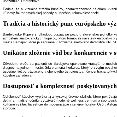
upozorňuje T.Šatanková.
Dodala, že aj vizuálna stránka kúpeľov, charakterizovaná tisíckami kvitn
kľúčový faktor psychickej pohody a úspešnej rekonvalescencie.
Tradícia a historický punc európskeho v
Bardejovské Kúpele si dlhodobo udržiavajú pozíciu slovenskej jednotky v
atmosféru aristokratických kúpeľov, ktorú formovali návštevy európskych p
mesta Bardejov, ktoré je zapísané v zozname svetového dedičstva UNESCO,
Unikátne zloženie vôd bez konkurencie v 
Dôvodom, prečo sa pacienti do Bardejova opakovane vracajú, je medicí
diagnóz na jednom mieste. Sila prameňa Herkules, ktorý je svojím obsahom
úspešnej liečby tráviaceho a obehového ústrojenstva. Koncentrácia toľkých
kúpeľné zariadenia.
Dostupnosť a komplexnosť poskytovaných 
Obľúbenosť kúpeľov vyplýva aj z vysokej úrovne služieb, ktoré pokrývajú
deťmi a mladšie ročníky využívajú moderné wellness centrum a športoviská
kultúrne vyžitie. Investície do modernizácie interiérov hotelov Ozón, Astó
storočia.