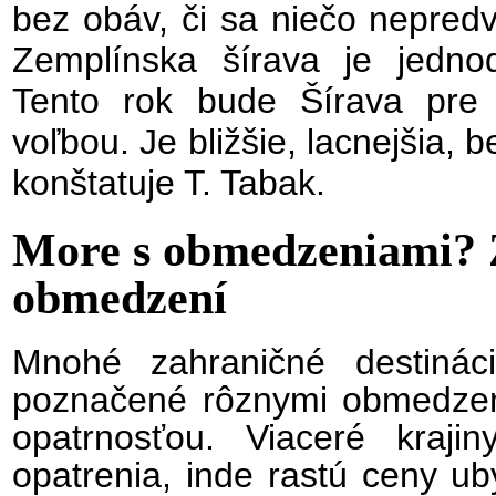
bez obáv, či sa niečo nepredv
Zemplínska šírava je jedno
Tento rok bude Šírava pre
voľbou. Je bližšie, lacnejšia,
konštatuje T. Tabak.
More s obmedzeniami? 
obmedzení
Mnohé zahraničné destiná
poznačené rôznymi obmedzen
opatrnosťou. Viaceré kraji
opatrenia, inde rastú ceny uby