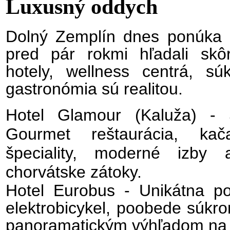
Luxusný oddych
Dolný Zemplín dnes ponúka i 
pred pár rokmi hľadali sk
hotely, wellness centrá, s
gastronómia sú realitou.
Hotel Glamour (Kaluža) - 
Gourmet reštaurácia, kač
špeciality, moderné izby 
chorvátske zátoky.
Hotel Eurobus - Unikátna p
elektrobicykel, poobede súkro
panoramatickým výhľadom na 