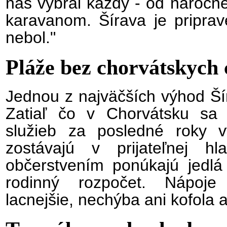
nás vybral každý - od náročn
karavanom. Šírava je priprav
nebol."
Pláže bez chorvátskych 
Jednou z najväčších výhod Ší
Zatiaľ čo v Chorvátsku sa 
služieb za posledné roky v
zostávajú v prijateľnej h
občerstvením ponúkajú jedlá 
rodinný rozpočet. Nápoj
lacnejšie, nechýba ani kofola 