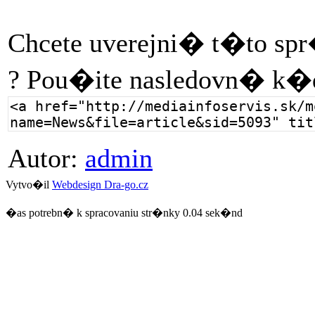
Chcete uverejni� t�to sp
? Pou�ite nasledovn� k�
Autor:
admin
Vytvo�il
Webdesign Dra-go.cz
�as potrebn� k spracovaniu str�nky 0.04 sek�nd