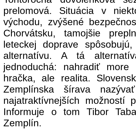
prelomová. Situácia v niekt
východu, zvýšené bezpečnost
Chorvátsku, tamojšie prep
leteckej doprave spôsobujú,
alternatívu. A tá alterna
jednoduchá: nahradiť more
hračka, ale realita. Slove
Zemplínska šírava nazýv
najatraktívnejších možností 
Informuje o tom Tibor Tab
Zemplín.