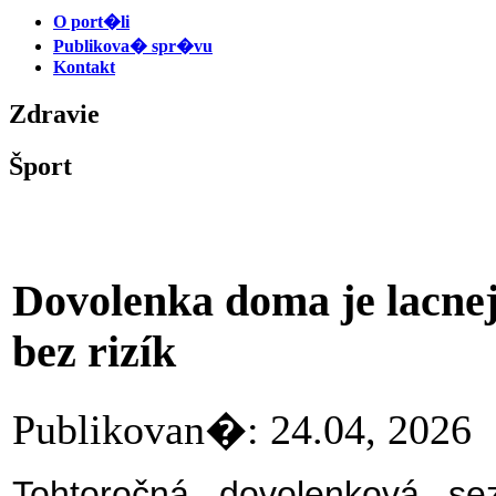
O port�li
Publikova� spr�vu
Kontakt
Zdravie
Šport
Dovolenka doma je lacnejš
bez rizík
Publikovan�: 24.04, 20
Tohtoročná dovolenková s