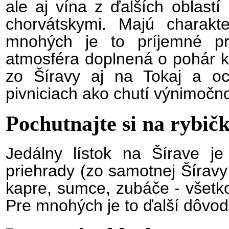
ale aj vína z ďalších oblastí
chorvátskymi. Majú charakter
mnohých je to príjemné pr
atmosféra doplnená o pohár kv
zo Šíravy aj na Tokaj a och
pivniciach ako chutí výnimočn
Pochutnajte si na rybič
Jedálny lístok na Šírave j
priehrady (zo samotnej Šíravy
kapre, sumce, zubáče - všetko
Pre mnohých je to ďalší dôvod,