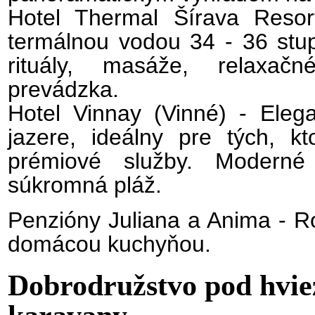
Hotel Thermal Šírava Reso
termálnou vodou 34 - 36 stup
rituály, masáže, relaxa
prevádzka.
Hotel Vinnay (Vinné) - Elega
jazere, ideálny pre tých, kt
prémiové služby. Moderné
súkromná pláž.
Penzióny Juliana a Anima - Ro
domácou kuchyňou.
Dobrodružstvo pod hvie