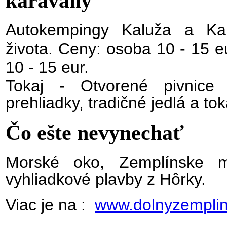
karavany
Autokempingy Kaluža a K
života. Ceny: osoba 10 - 15 eu
10 - 15 eur.
Tokaj - Otvorené pivnice 
prehliadky, tradičné jedlá a tok
Čo ešte nevynechať
Morské oko, Zemplínske m
vyhliadkové plavby z Hôrky.
Viac je na :
www.dolnyzemplin