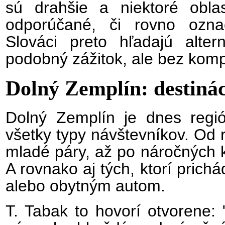
sú drahšie a niektoré obla
odporúčané, či rovno ozna
Slováci preto hľadajú alter
podobný zážitok, ale bez kompli
Dolný Zemplín: destiná
Dolný Zemplín je dnes regió
všetky typy návštevníkov. Od r
mladé páry, až po náročných kl
A rovnako aj tých, ktorí pric
alebo obytným autom.
T. Tabak to hovorí otvorene: 