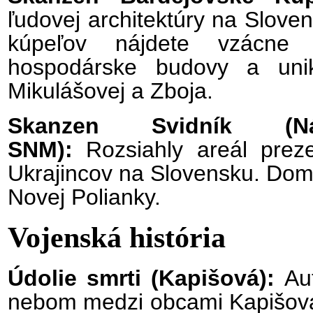
ľudovej architektúry na Slove
kúpeľov nájdete vzácne
hospodárske budovy a uni
Mikulášovej a Zboja.
Skanzen Svidník (Nár
SNM):
Rozsiahly areál preze
Ukrajincov na Slovensku. Dom
Novej Polianky.
Vojenská história
Údolie smrti (Kapišová):
Au
nebom medzi obcami Kapišová,