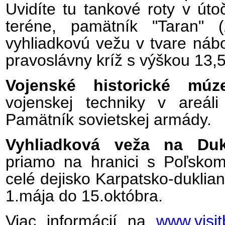
Uvidíte tu tankové roty v út
teréne, pamätník "Taran" 
vyhliadkovú vežu v tvare náb
pravoslávny kríž s výškou 13,
Vojenské historické múz
vojenskej techniky v areá
Pamätník sovietskej armády.
Vyhliadková veža na Duk
priamo na hranici s Poľsko
celé dejisko Karpatsko-duklia
1.mája do 15.októbra.
Viac informácií na
www.visit