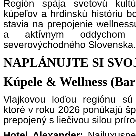
Región spája svetovú kult
kúpeľov a hrdinskú históriu b
stavia na prepojenie wellness
a aktívnym oddychom 
severovýchodného Slovenska.
NAPLÁNUJTE SI SVOJ
Kúpele & Wellness (Bard
Vlajkovou loďou regiónu sú
ktoré v roku 2026 ponúkajú šp
prepojený s liečivou silou prí
Hotel Alexander:
Najluxusnej