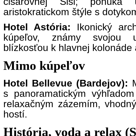
cisárovnej Sisi; ponúka 
aristokratickom štýle s dotykom
Hotel Astória:
Ikonický arc
kúpeľov, známy svojou u
blízkosťou k hlavnej kolonád
Mimo kúpeľov
Hotel Bellevue (Bardejov):
s panoramatickým výhľado
relaxačným zázemím, vhodný 
hostí.
História, voda a relax (