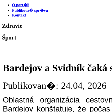
O port�li
Publikova� spr�vu
Kontakt
Zdravie
Šport
Bardejov a Svidník čaká 
Publikovan�: 24.04, 20
Oblastná organizácia cesto
Bardejov konštatuje, že počas 