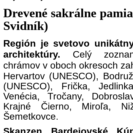
Drevené sakrálne pamia
Svidník)
Región je svetovo unikátn
architektúry.
Celý zoznam
chrámov v oboch okresoch za
Hervartov (UNESCO), Bodru
(UNESCO), Frička, Jedlink
Venécia, Tročany, Dobrosla
Krajné Čierno, Miroľa, N
Šemetkovce.
Skanzen Bardejovské Kúp