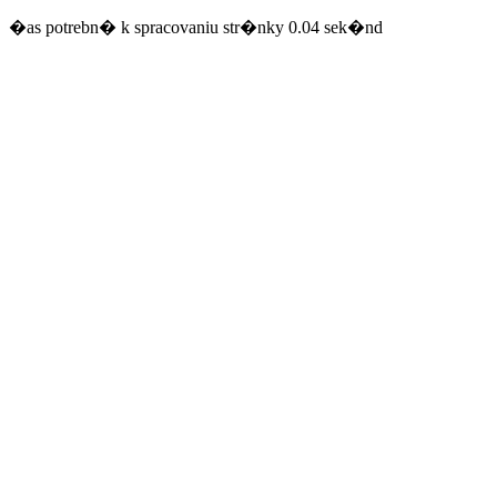
�as potrebn� k spracovaniu str�nky 0.04 sek�nd