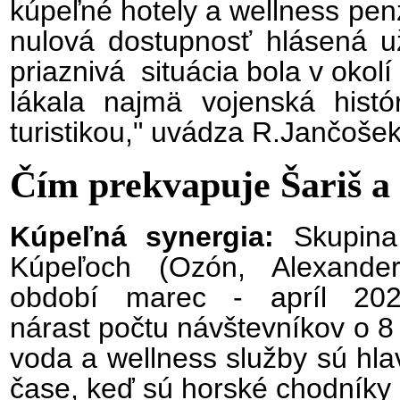
kúpeľné hotely a wellness pen
nulová dostupnosť hlásená 
priaznivá situácia bola v okol
lákala najmä vojenská histó
turistikou," uvádza R.Jančošek
Čím prekvapuje Šariš a
Kúpeľná synergia:
Skupina 
Kúpeľoch (Ozón, Alexande
období marec - apríl 202
nárast počtu návštevníkov o 
voda a wellness služby sú hl
čase, keď sú horské chodníky 