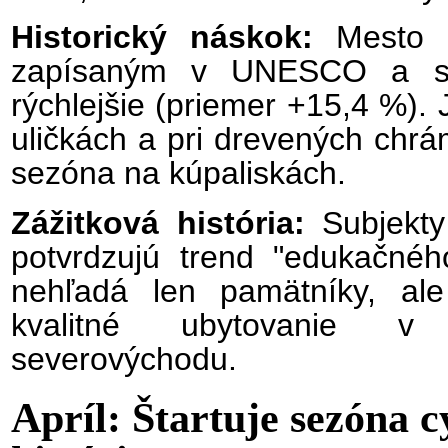
Historický náskok:
Mesto B
zapísaným v UNESCO a sk
rýchlejšie (priemer +15,4 %). 
uličkách a pri drevených chrá
sezóna na kúpaliskách.
Zážitková história:
Subjekty
potvrdzujú trend "edukačnéh
nehľadá len pamätníky, ale
kvalitné ubytovanie v 
severovýchodu.
Apríl: Štartuje sezóna c