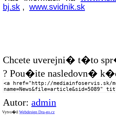
bj.sk
,
www.svidnik.sk
Chcete uverejni� t�to sp
? Pou�ite nasledovn� k�
Autor:
admin
Vytvo�il
Webdesign Dra-go.cz