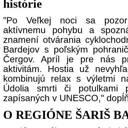
histórie
"Po Veľkej noci sa pozor
aktívnemu pohybu a spoznáv
znamení otvárania cyklochodn
Bardejov s poľským pohranič
Čergov. Apríl je pre nás 
aktivitám. Hostia už nevyhľa
kombinujú relax s výletmi 
Údolia smrti či potulkami 
zapísaných v UNESCO," dopĺň
O REGIÓNE ŠARIŠ B