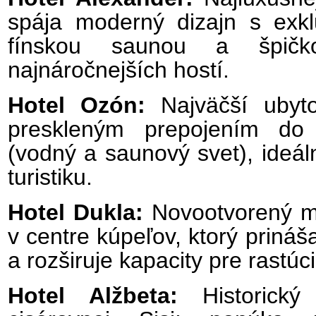
spája moderný dizajn s exk
fínskou saunou a špičk
najnáročnejších hostí.
Hotel Ozón:
Najväčší ubyt
preskleným prepojením do
(vodný a saunový svet), ideál
turistiku.
Hotel Dukla:
Novootvorený mo
v centre kúpeľov, ktorý prináš
a rozširuje kapacity pre rastú
Hotel Alžbeta:
Historický